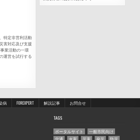
、特定非営利活動
災害対応及び支援
の事業活動の一環
の運営を試行する
染病
FOREXPERT
解説記事
お問合せ
TAGS
ポータルサイト
一般市民向け
交通
水害
災害
発災
防災