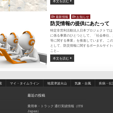
本文を読む
最新情報
お知らせ
Posted
in
防災情報の提供にあたって
特定非営利活動法人日本プロジェクトでは
に係る事業のひとつとして、「社会奉仕、
等に関する事業」を推進しています。 こ
として、防災情報に関するポータルサイト
こと…
本文を読む
索
マイ・タイムライン
地震津波火山
気象・台風
疾病・伝
最近の投稿
乗用車・トラック 通行実績情報（ITS
Japan）