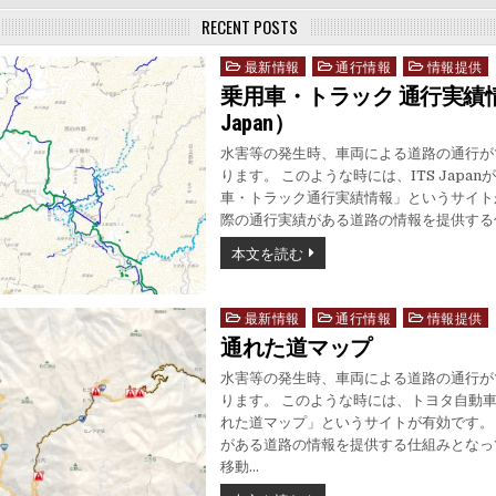
RECENT POSTS
最新情報
通行情報
情報提供
Posted
in
乗用車・トラック 通行実績情
Japan）
水害等の発生時、車両による道路の通行が
ります。 このような時には、ITS Japa
車・トラック通行実績情報」というサイト
際の通行実績がある道路の情報を提供する
本文を読む
最新情報
通行情報
情報提供
Posted
in
通れた道マップ
水害等の発生時、車両による道路の通行が
ります。 このような時には、トヨタ自動
れた道マップ」というサイトが有効です。
がある道路の情報を提供する仕組みとなっ
移動…