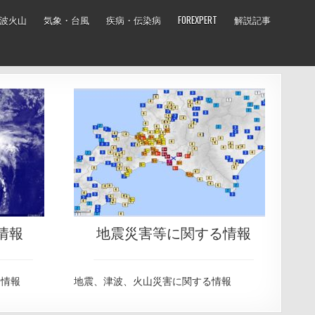
波火山
気象・台風
疾病・伝染病
FOREXPERT
解説記事
情報
地震災害等に関する情報
る情報
地震、津波、火山災害に関する情報