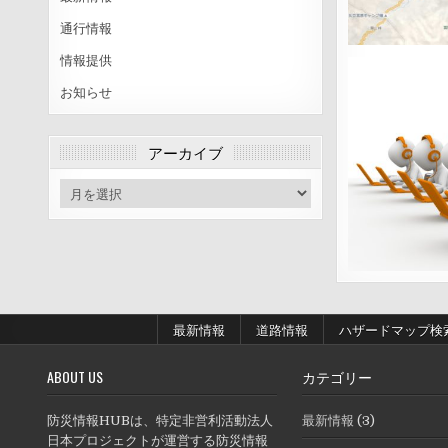
通行情報
情報提供
お知らせ
アーカイブ
ア
ー
カ
イ
ブ
最新情報
道路情報
ハザードマップ検
ABOUT US
カテゴリー
防災情報HUBは、特定非営利活動法人
最新情報
(3)
日本プロジェクトが運営する防災情報