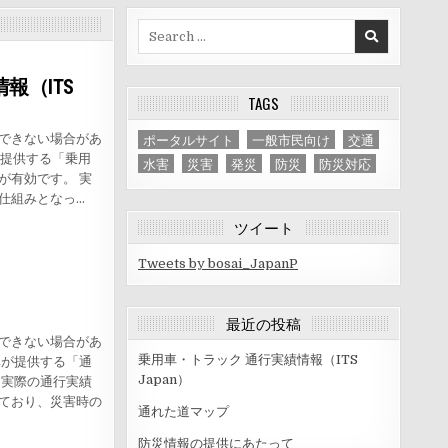
Search
for:
報（ITS
TAGS
ポータルサイト
一般市民向け
交通
できない場合があ
nが提供する「乗用
水害
災害
発災
防災
防災対応
が有効です。 実
仕組みとなっ…
ツイート
Tweets by bosai_JapanP
最近の投稿
できない場合があ
乗用車・トラック 通行実績情報（ITS
車が提供する「通
Japan）
 実際の通行実績
ており、災害時の
通れた道マップ
防災情報の提供にあたって