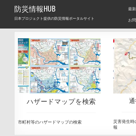
Skip
防災情報HUB
最新
to
content
日本プロジェクト提供の防災情報ポータルサイト
お問
ハザードマップを検索
通
災害発生時
市町村等のハザードマップの検索
報