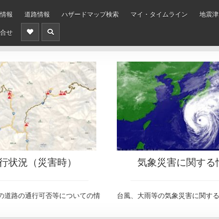
情報
道路情報
ハザードマップ検索
マイ・タイムライン
地震津
合せ
行状況（災害時）
気象災害に関する
の道路の通行可否等についての情
台風、大雨等の気象災害に関す